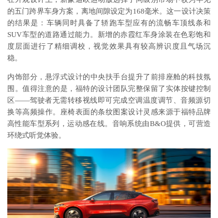
的五门跨界车身方案，离地间隙设定为168毫米。这一设计决策
的结果是：车辆同时具备了轿跑车型应有的流畅车顶线条和
SUV车型的道路通过能力。新增的赤霞红车身涂装在色彩饱和
度层面进行了精细调校，视觉效果具有较高辨识度且气场沉
稳。
内饰部分，悬浮式设计的中央扶手台提升了前排座舱的科技氛
围。值得注意的是，福特的设计团队完整保留了实体按键控制
区——驾驶者无需转移视线即可完成空调温度调节、音频源切
换等高频操作。座椅表面的条纹图案设计灵感来源于福特品牌
高性能车型系列，运动感在线。音响系统由B&O提供，可营造
环绕式听觉体验。