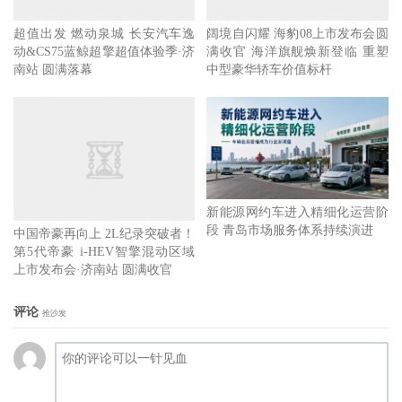
超值出发 燃动泉城 长安汽车逸
阔境自闪耀 海豹08上市发布会圆
动&CS75蓝鲸超擎超值体验季·济
满收官 海洋旗舰焕新登临 重塑
南站 圆满落幕
中型豪华轿车价值标杆
新能源网约车进入精细化运营阶
段 青岛市场服务体系持续演进
中国帝豪再向上 2L纪录突破者！
第5代帝豪 i-HEV智擎混动区域
上市发布会·济南站 圆满收官
评论
抢沙发