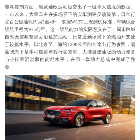
能耗控制方面，新蒙迪欧运动版交出了一组令人信服的数据。
上市以来，大量车主在多场景下的实车测评反馈显示，日常行
驶百公里油耗约为3至4升。依据WLTC工况测试标准，车辆综合
续航里程为915公里。这一续航能力的实际意义在于：周末跨城
自驾无需频繁规划沿途加油站，日常通勤场景下的燃油开支处
于较低水平。以北京至上海约1200公里的长途出行为参照，满
油状态下基本可覆盖单程行驶需求。大排量燃油版的动力储备
与小排量混动版的能耗水平，在同一套动力总成中完成了整
合。