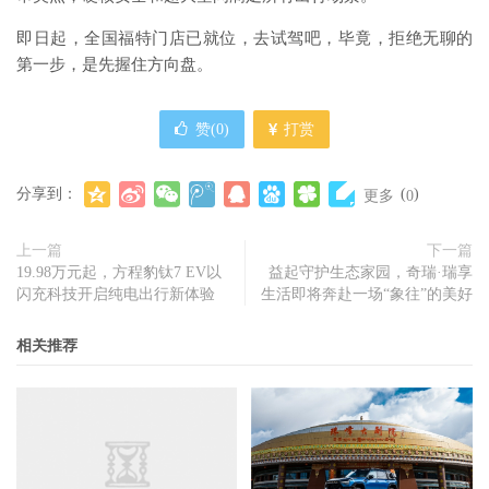
即日起，全国福特门店已就位，去试驾吧，毕竟，拒绝无聊的
第一步，是先握住方向盘。
赞(
0
)
打赏
分享到：
(
)
更多
0
上一篇
下一篇
19.98万元起，方程豹钛7 EV以
益起守护生态家园，奇瑞·瑞享
闪充科技开启纯电出行新体验
生活即将奔赴一场“象往”的美好
相关推荐