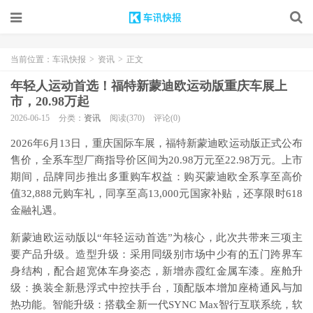
当前位置：
车讯快报
>
资讯
>
正文
年轻人运动首选！福特新蒙迪欧运动版重庆车展上
市，20.98万起
2026-06-15
分类：
资讯
阅读(370)
评论(0)
2026年6月13日，重庆国际车展，福特新蒙迪欧运动版正式公布
售价，全系车型厂商指导价区间为20.98万元至22.98万元。上市
期间，品牌同步推出多重购车权益：购买蒙迪欧全系享至高价
值32,888元购车礼，同享至高13,000元国家补贴，还享限时618
金融礼遇。
新蒙迪欧运动版以“年轻运动首选”为核心，此次共带来三项主
要产品升级。造型升级：采用同级别市场中少有的五门跨界车
身结构，配合超宽体车身姿态，新增赤霞红金属车漆。座舱升
级：换装全新悬浮式中控扶手台，顶配版本增加座椅通风与加
热功能。智能升级：搭载全新一代SYNC Max智行互联系统，软