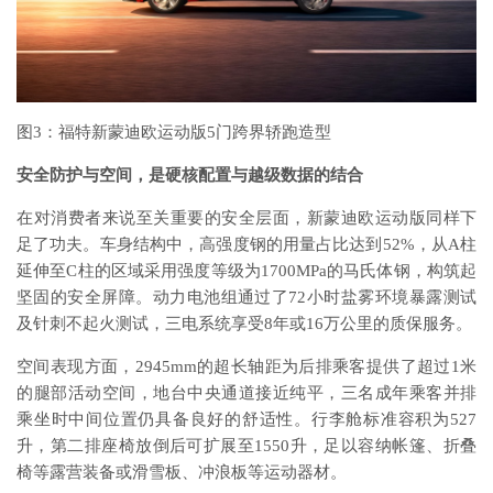
图3：福特新蒙迪欧运动版5门跨界轿跑造型
安全防护与空间
，是
硬核配置与越级数据的结合
在对消费者来说至关重要的安全层面，新蒙迪欧运动版同样下
足了功夫。车身结构中，高强度钢的用量占比达到52%，从A柱
延伸至C柱的区域采用强度等级为1700MPa的马氏体钢，构筑起
坚固的安全屏障。动力电池组通过了72小时盐雾环境暴露测试
及针刺不起火测试，三电系统享受8年或16万公里的质保服务。
空间表现方面，2945mm的超长轴距为后排乘客提供了超过1米
的腿部活动空间，地台中央通道接近纯平，三名成年乘客并排
乘坐时中间位置仍具备良好的舒适性。行李舱标准容积为527
升，第二排座椅放倒后可扩展至1550升，足以容纳帐篷、折叠
椅等露营装备或滑雪板、冲浪板等运动器材。