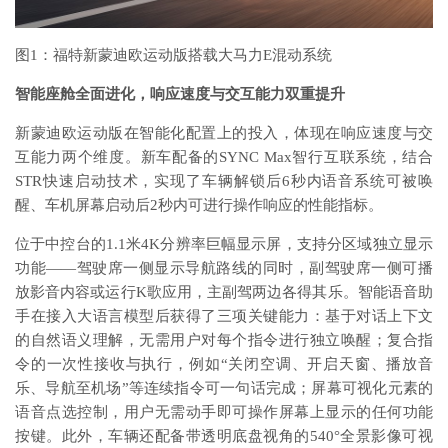
图1：福特新蒙迪欧运动版搭载大马力E混动系统
智能座舱全面进
化，
响应速度与交互能力双重提升
新蒙迪欧运动版在智能化配置上的投入，体现在响应速度与交
互能力两个维度。新车配备的SYNC Max智行互联系统，结合
STR快速启动技术，实现了车辆解锁后6秒内语音系统可被唤
醒、车机屏幕启动后2秒内可进行操作响应的性能指标。
位于中控台的1.1米4K分辨率巨幅显示屏，支持分区域独立显示
功能——驾驶席一侧显示导航路线的同时，副驾驶席一侧可播
放影音内容或运行K歌应用，主副驾两边各得其乐。智能语音助
手在接入大语言模型后获得了三项关键能力：基于对话上下文
的自然语义理解，无需用户对每个指令进行独立唤醒；复合指
令的一次性接收与执行，例如“关闭空调、开启天窗、播放音
乐、导航至机场”等连续指令可一句话完成；屏幕可视化元素的
语音点选控制，用户无需动手即可操作屏幕上显示的任何功能
按键。此外，车辆还配备带透明底盘视角的540°全景影像可视