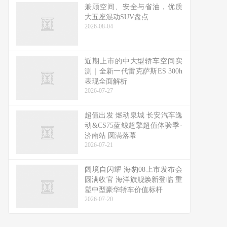
兼顾空间、安全与省油，优质
大五座混动SUV盘点
2026-08-04
近期上市的中大型轿车空间实
测｜全新一代雷克萨斯ES 300h
表现全面解析
2026-07-27
超值出发 燃动泉城 长安汽车逸
动&CS75蓝鲸超擎超值体验季·
济南站 圆满落幕
2026-07-21
阔境自闪耀 海豹08上市发布会
圆满收官 海洋旗舰焕新登临 重
塑中型豪华轿车价值标杆
2026-07-20