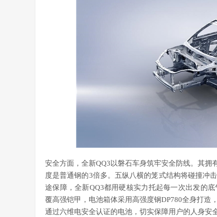
安全方面，全新QQ3以磐石车身筑牢安全防线。其拥有8
度是普通钢的3倍多。五纵八横的笼式结构将碰撞冲
途保障，全新QQ3都用硬核实力托起每一次出发的底气
覆高强铠甲，电池箱体采用高强度钢DP780全身打
通过六维电安全认证的电池，切实保障用户的人身安