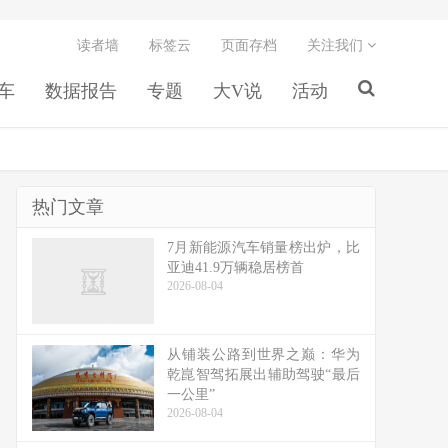
读者墙
标签云
页面存档
关注我们
车
数据报告
专题
大V说
活动
热门文章
7月新能源汽车销量榜出炉，比
亚迪41.9万辆稳居榜首
2026-08-04
从铺装公路到世界之巅：华为
乾崑智驾拓展出辅助驾驶“最后
一公里”
2026-08-04