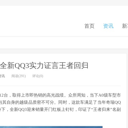
首页
资讯
新
台，全新QQ3实力证言王者回归
资讯
阅读(291)
评论(0)
3,612台，取得上市即热销的高光战绩。众所周知，当下A0级车型市
与其自身的越级品质密不可分。同时，这款车满足了当年奇瑞QQ
下，全新QQ3迎来销量开门红板上钉钉，印证了“王者归来”名副