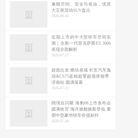
兼顾空间、安全与省油，优质
大五座混动SUV盘点
2026-08-04
近期上市的中大型轿车空间实
测｜全新一代雷克萨斯ES 300h
表现全面解析
2026-07-27
超值出发 燃动泉城 长安汽车逸
动&CS75蓝鲸超擎超值体验季·
济南站 圆满落幕
2026-07-21
阔境自闪耀 海豹08上市发布会
圆满收官 海洋旗舰焕新登临 重
塑中型豪华轿车价值标杆
2026-07-20