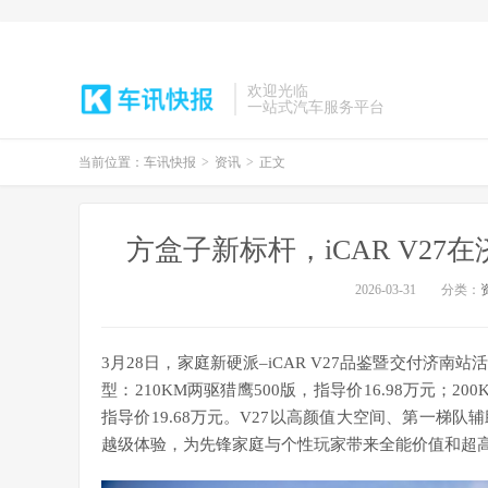
欢迎光临
一站式汽车服务平台
当前位置：
车讯快报
>
资讯
>
正文
方盒子新标杆，iCAR V27在济
2026-03-31
分类：
3月28日，家庭新硬派–iCAR V27品鉴暨交付济
型：210KM两驱猎鹰500版，指导价16.98万元；200
指导价19.68万元。V27以高颜值大空间、第一梯
越级体验，为先锋家庭与个性玩家带来全能价值和超