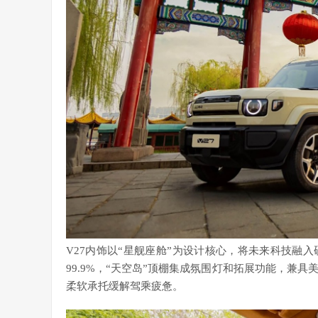
V27内饰以“星舰座舱”为设计核心，将未来科技融
99.9%，“天空岛”顶棚集成氛围灯和拓展功能，兼
柔软承托缓解驾乘疲惫。