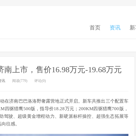
首页
资讯
新
南上市，售价16.98万元-19.68万元
资讯
阅读(779)
评论(0)
南站活动在济南巴巴洛洛野奢露营地正式开启。新车共推出三个配置车
KM四驱猎鹰500版，指导价18.28万元；200KM四驱猎鹰700版，
队辅助驾驶、超级黄金增程动力、新硬派标杆操控、超强生态拓展等
高向往感。