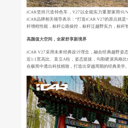
iCAR坚持只造特色车，V27以全能实力重塑家用
iCAR品牌相关领导表示：“打造iCAR V27的原
杆增程性能，标杆公路操控，标杆泛越野实力，标杆智
高颜值大空间，全家舒享新境界
iCAR V27采用未来经典设计理念，融合经典越野
近1:1宽高比、直立A柱，姿态挺拔，勾勒硬派风格
在极简中透出科技精致，打造出穿越周期的经典美学