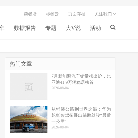
读者墙
标签云
页面存档
关注我们
车
数据报告
专题
大V说
活动
热门文章
7月新能源汽车销量榜出炉，比
亚迪41.9万辆稳居榜首
2026-08-04
从铺装公路到世界之巅：华为
乾崑智驾拓展出辅助驾驶“最后
一公里”
2026-08-04