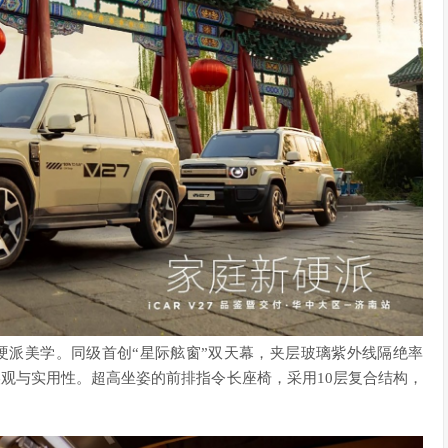
入硬派美学。同级首创“星际舷窗”双天幕，夹层玻璃紫外线隔绝率
具美观与实用性。超高坐姿的前排指令长座椅，采用10层复合结构，