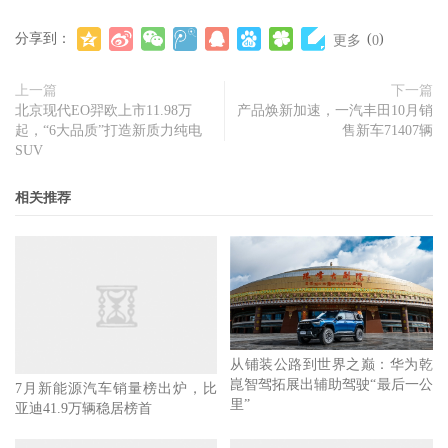
分享到：
(
)
更多
0
上一篇
下一篇
北京现代EO羿欧上市11.98万
产品焕新加速，一汽丰田10月销
起，“6大品质”打造新质力纯电
售新车71407辆
SUV
相关推荐
从铺装公路到世界之巅：华为乾
崑智驾拓展出辅助驾驶“最后一公
7月新能源汽车销量榜出炉，比
里”
亚迪41.9万辆稳居榜首