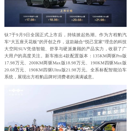
钛7于9月9日全国正式上市后，持续掀起热潮。作为方程豹汽
车“大五座天花板”的开创之作，这款融合“悦己宜家”理念的科技
大空间SUV凭借智能、舒享与硬派兼顾的产品实力，收获了广
大用户的高度关注。新车推出4款配置版本：135KM两驱Pro版
17.98万元、200KM两驱Max版18.98万元、190KM四驱Max版
20.68万元、190KM四驱Ultra版21.98万元。全系标配智能泊车
系统，展现出方程豹品牌对消费者的满满诚意。