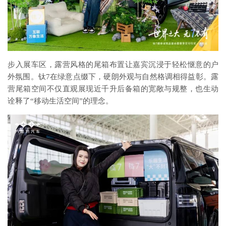
步入展车区，露营风格的尾箱布置让嘉宾沉浸于轻松惬意的户
外氛围。钛7在绿意点缀下，硬朗外观与自然格调相得益彰。露
营尾箱空间不仅直观展现近千升后备箱的宽敞与规整，也生动
诠释了“移动生活空间”的理念。