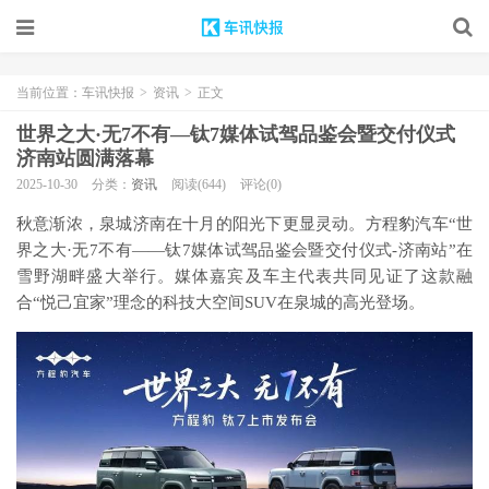
当前位置：
车讯快报
>
资讯
>
正文
世界之大·无7不有—钛7媒体试驾品鉴会暨交付仪式
济南站圆满落幕
2025-10-30
分类：
资讯
阅读(644)
评论(0)
秋意渐浓，泉城济南在十月的阳光下更显灵动。方程豹汽车“世
界之大·无7不有——钛7媒体试驾品鉴会暨交付仪式-济南站”在
雪野湖畔盛大举行。媒体嘉宾及车主代表共同见证了这款融
合“悦己宜家”理念的科技大空间SUV在泉城的高光登场。