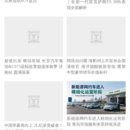
五座混动SUV盘点
｜全新一代雷克萨斯ES 300h表
现全面解析
超值出发 燃动泉城 长安汽车逸
阔境自闪耀 海豹08上市发布会圆
动&CS75蓝鲸超擎超值体验季·济
满收官 海洋旗舰焕新登临 重塑
南站 圆满落幕
中型豪华轿车价值标杆
新能源网约车进入精细化运营阶
段 青岛市场服务体系持续演进
中国帝豪再向上 2L纪录突破者！