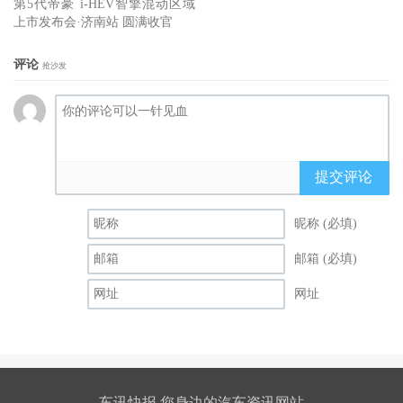
第5代帝豪 i-HEV智擎混动区域
上市发布会·济南站 圆满收官
评论
抢沙发
提交评论
昵称 (必填)
邮箱 (必填)
网址
车讯快报 您身边的汽车资讯网站