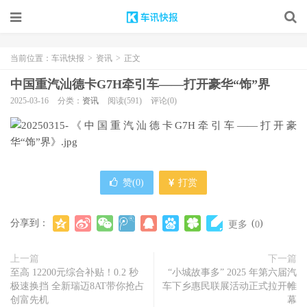
当前位置：
车讯快报
>
资讯
>
正文
中国重汽汕德卡G7H牵引车——打开豪华“饰”界
2025-03-16
分类：
资讯
阅读(591)
评论(0)
赞(
0
)
打赏
分享到：
(
)
更多
0
上一篇
下一篇
至高 12200元综合补贴！0.2 秒
“小城故事多” 2025 年第六届汽
极速换挡 全新瑞迈8AT带你抢占
车下乡惠民联展活动正式拉开帷
创富先机
幕