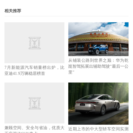
相关推荐
从铺装公路到世界之巅：华为乾
崑智驾拓展出辅助驾驶“最后一公
7月新能源汽车销量榜出炉，比
里”
亚迪41.9万辆稳居榜首
兼顾空间、安全与省油，优质大
近期上市的中大型轿车空间实测